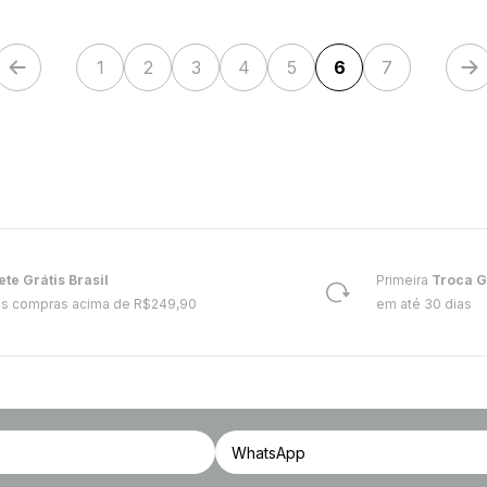
1
2
3
4
5
6
7
ete Grátis Brasil
Primeira
Troca G
s compras acima de R$249,90
em até 30 dias