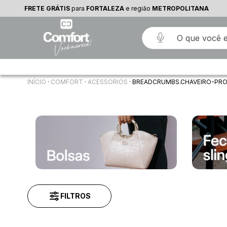
FRETE GRÁTIS
para
FORTALEZA
e região
METROPOLITANA
INÍCIO
·
COMFORT
·
ACESSORIOS
·
BREADCRUMBS.CHAVEIRO-PR
FILTROS