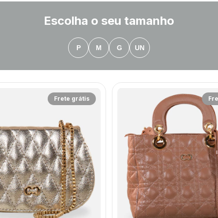
Escolha o seu tamanho
P
M
G
UN
Frete grátis
Fre