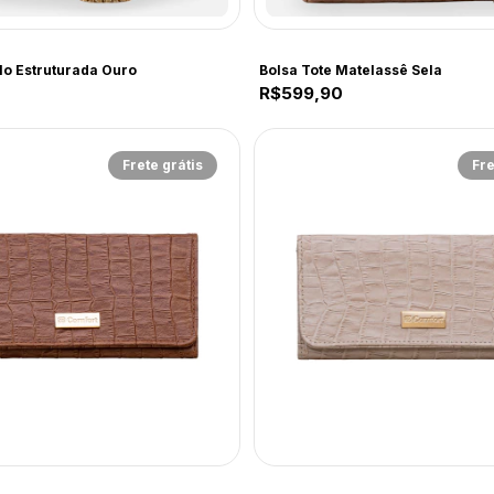
CF239
lo Estruturada Ouro
Bolsa Tote Matelassê Sela
R$599,90
Frete grátis
Fre
Comfort