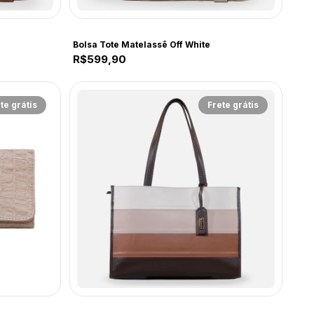
CF239
Bolsa Tote Matelassê Off White
R$599,90
te grátis
Frete grátis
CF073