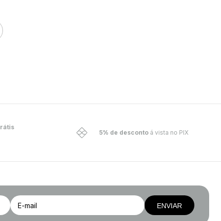
rátis
5% de desconto
á vista no PIX
ENVIAR