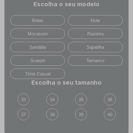
Escolha o seu modelo
Botas
Mule
Mocassim
Rasteira
Sandália
Sapatilha
Scarpin
Tamanco
Tênis Casual
Escolha o seu tamanho
33
34
35
36
37
38
39
40