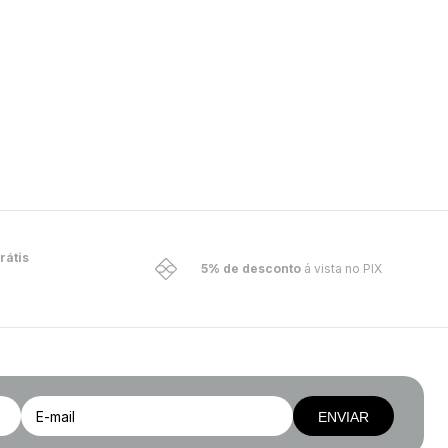
rátis
5% de desconto
á vista no PIX
ENVIAR