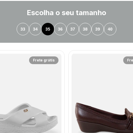
Escolha o seu tamanho
33
34
35
36
37
38
39
40
Frete grátis
Fre