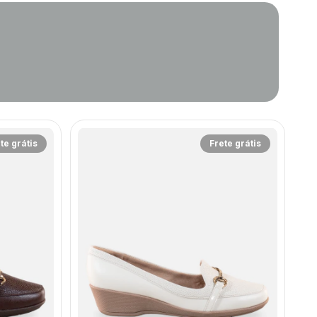
te grátis
Frete grátis