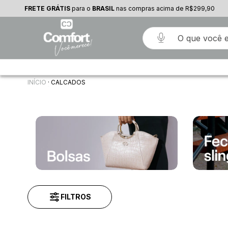
FRETE GRÁTIS
FRETE GRÁTIS
para o
para o
BRASIL
NORDESTE
nas compras acima de R$299,90
nas compras acima de R$199,90
INÍCIO
·
CALCADOS
FILTROS