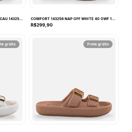
COMFORT
COMFORT 143256 NAP CACAU 40 CAU 143256 CACAU
COMFORT 143256 NAP OFF WHITE 40 OWF 143256 OFF WHITE
R$299,90
te grátis
Frete grátis
COMFORT