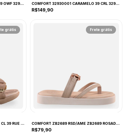
COMFORT 32930001 OFF WHITE 39 OWF 32930001 OFF WHITE
COMFORT 32930001 CARAMELO 39 CRL 32930001 CARAMELO
R$149,90
te grátis
Frete grátis
COMFORT
COMFORT 239042 NAP STR NUDE CL 39 RUE 239042 NUDE CLARO
COMFORT ZB2689 RSD/AME ZB2689 ROSADO/AMENDOA
R$79,90